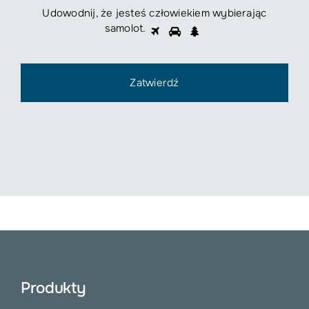
Udowodnij, że jesteś człowiekiem wybierając
Udowodnij,
samolot
.
1
2
3
że
jesteś
człowiekiem
wybierając
samolot.
Produkty