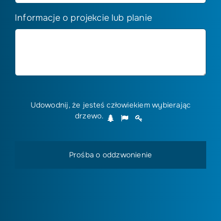
Informacje o projekcie lub planie
Udowodnij, że jesteś człowiekiem wybierając
Udowodnij,
drzewo
.
1
2
3
że
jesteś
człowiekiem
wybierając
drzewo.