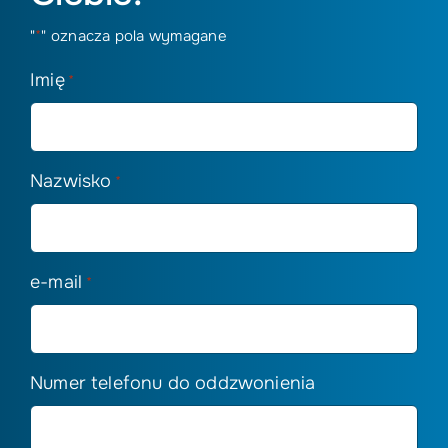
"
*
" oznacza pola wymagane
Imię
*
Nazwisko
*
e-mail
*
Numer telefonu do oddzwonienia