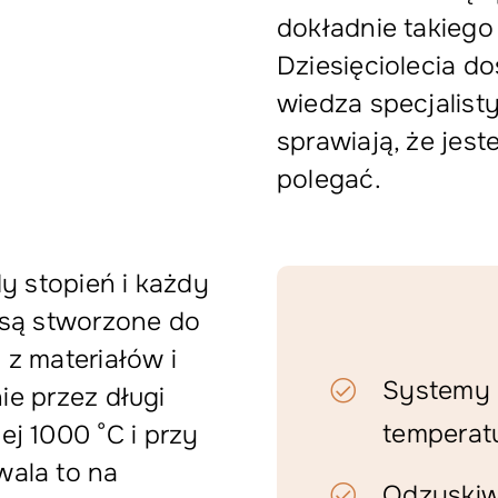
dokładnie takiego 
Dziesięciolecia d
wiedza specjalist
sprawiają, że jes
polegać.
y stopień i każdy
 są stworzone do
z materiałów i
Systemy 
ie przez długi
temperat
j 1000 °C i przy
ala to na
Odzyskiwa