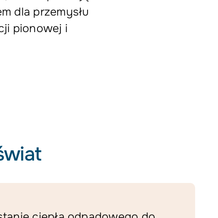
em dla przemysłu
ji pionowej i
świat
tanie ciepła odpadowego do