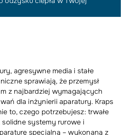
o odzysku ciepła w Twojej
ry, agresywne media i stałe
niczne sprawiają, że przemysł
nym z najbardziej wymagających
ań dla inżynierii aparatury. Kraps
ie to, czego potrzebujesz: trwałe
, solidne systemy rurowe i
paraturę specjalną – wykonaną z