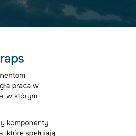
Kraps
onentom
ągła praca w
e, w którym
 czy komponenty
, które spełniają