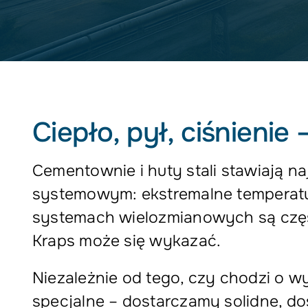
Ciepło, pył, ciśnienie 
Cementownie i huty stali stawiaj
systemowym: ekstremalne temperatur
systemach wielozmianowych są częśc
Kraps może się wykazać.
Niezależnie od tego, czy chodzi o w
specjalne – dostarczamy solidne, do