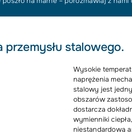
 poszło na marne – porozmawiaj z nami 
la przemysłu stalowego.
Wysokie temperatu
naprężenia mecha
stalowy jest jed
obszarów zastosow
dostarcza dokładn
wymienniki ciepła
niestandardową a