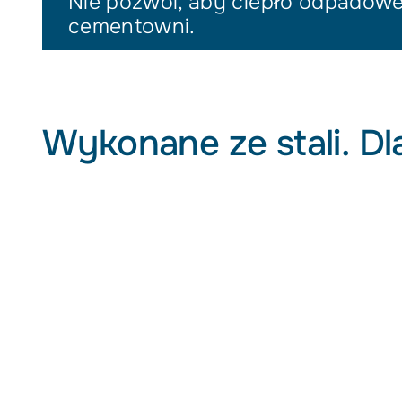
Nie pozwól, aby ciepło odpadowe
cementowni.
Wykonane ze stali. D