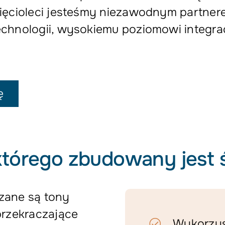
sięcioleci jesteśmy niezawodnym partner
chnologii, wysokiemu poziomowi integrac
ę
którego zbudowany jest 
zane są tony
przekraczające
Wykorzys