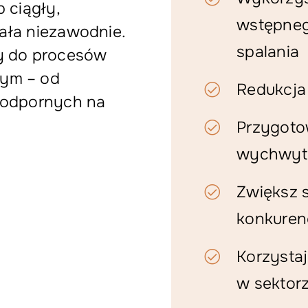
 ciągły,
wstępneg
iała niezawodnie.
spalania
y do procesów
ym – od
Redukcja 
 odpornych na
Przygoto
wychwyty
Zwiększ 
konkuren
Korzystaj
w sektor