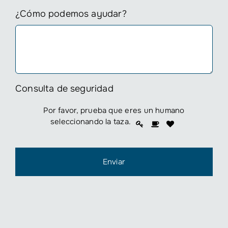
¿Cómo podemos ayudar?
Consulta de seguridad
Por favor, prueba que eres un humano
Por
seleccionando
la taza
.
1
2
3
favor,
prueba
que
eres
un
humano
seleccionando
la
taza.