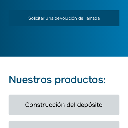
favor,
prueba
que
eres
un
humano
seleccionando
la
taza.
Nuestros productos:
Construcción del depósito