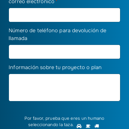
correo electrónico
*
Número de teléfono para devolución de
llamada
Información sobre tu proyecto o plan
Por favor, prueba que eres un humano
Por
seleccionando
la taza
.
1
2
3