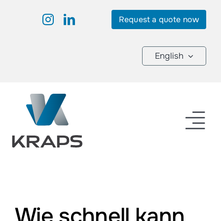
Skip
Request a quote now
to
content
English
Tog
Nav
Products
Industries
Wie schnell kann