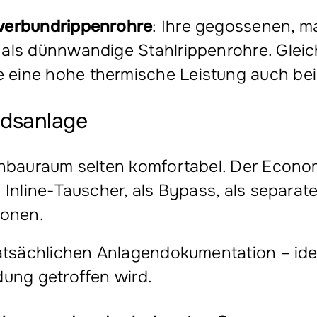
verbundrippenrohre
: Ihre gegossenen, m
als dünnwandige Stahlrippenrohre. Gleich
 eine hohe thermische Leistung auch be
ndsanlage
Einbauraum selten komfortabel. Der Econo
s Inline-Tauscher, als Bypass, als separa
ionen.
tatsächlichen Anlagendokumentation – idea
dung getroffen wird.