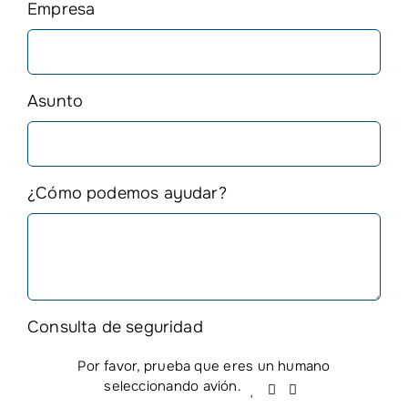
Empresa
Asunto
¿Cómo podemos ayudar?
Consulta de seguridad
Por favor, prueba que eres un humano
Por
seleccionando
avión
.
1
2
3
favor,