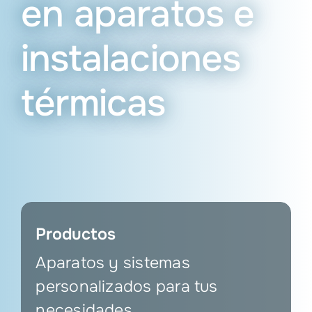
en aparatos e
Servicios industriales
instalaciones
Vacantes
térmicas
La empresa
Productos
Aparatos y sistemas
personalizados para tus
necesidades