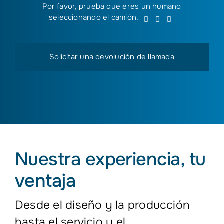
Por favor, prueba que eres un humano
Por
seleccionando
el camión
.
1
2
3
favor,
prueba
que
eres
un
humano
seleccionando
el
camión.
Nuestra experiencia, tu
ventaja
Desde el diseño y la producción
hasta el servicio y el