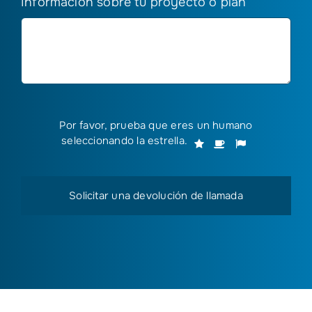
Información sobre tu proyecto o plan
Por favor, prueba que eres un humano
Por
seleccionando
la estrella
.
1
2
3
favor,
prueba
que
eres
un
humano
seleccionando
la
estrella.