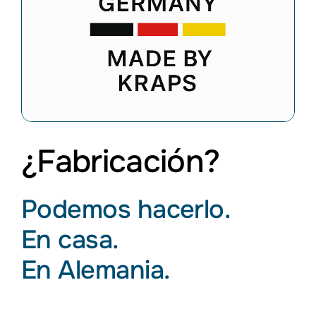
Servicios
Servicios industriales
Vacantes
La empresa
¿Fabricación?
Podemos hacerlo.
En casa.
En Alemania.