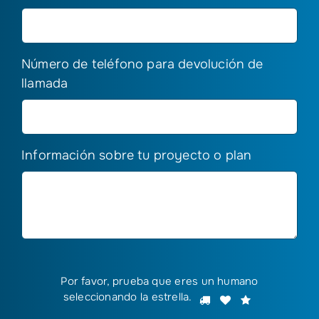
Número de teléfono para devolución de
llamada
Información sobre tu proyecto o plan
Por favor, prueba que eres un humano
Por
seleccionando
la estrella
.
1
2
3
favor,