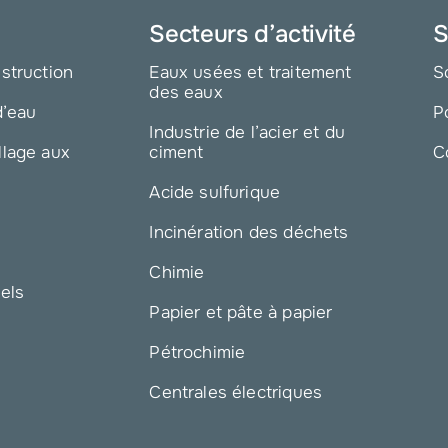
Secteurs d’activité
S
nstruction
Eaux usées et traitement
S
des eaux
d’eau
P
Industrie de l’acier et du
llage aux
ciment
C
Acide sulfurique
Incinération des déchets
Chimie
iels
Papier et pâte à papier
Pétrochimie
Centrales électriques