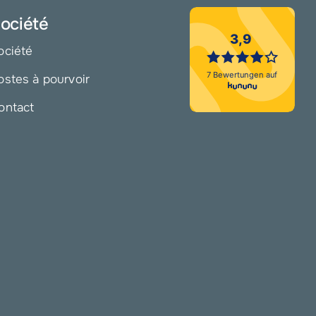
ociété
ociété
ostes à pourvoir
ontact