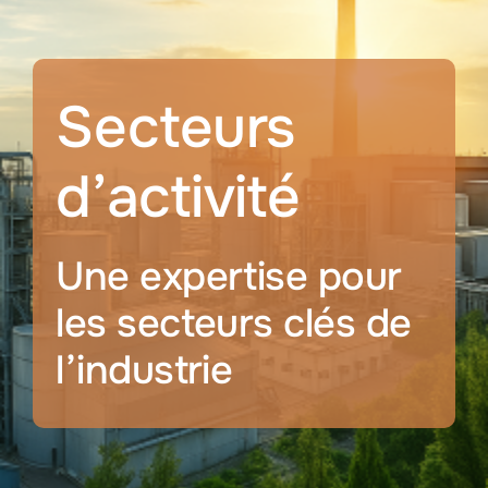
Services
Services industriels
Secteurs
Postes à pourvoir
d’activité
Société
Une expertise pour
les secteurs clés de
l’industrie