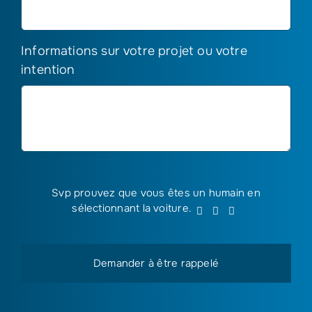
Informations sur votre projet ou votre
intention
Svp prouvez que vous êtes un humain en
Svp
sélectionnant
la voiture
.
1
2
3
prouvez
que
vous
êtes
un
humain