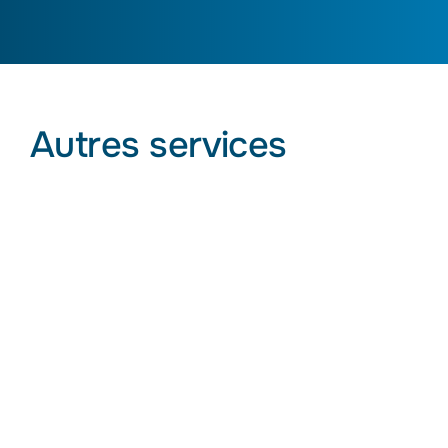
en
sélectionnant
la
voiture.
Autres services