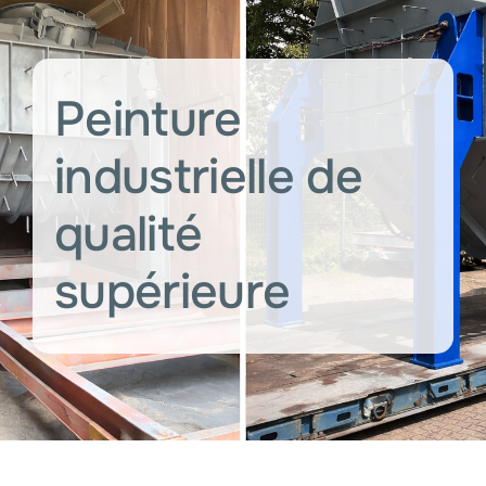
Services
Services indu
Peinture
Postes à pou
industrielle de
qualité
Société
supérieure