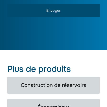
que
vous
êtes
un
humain
en
sélectionnant
le
sapin.
Plus de produits
Construction de réservoirs