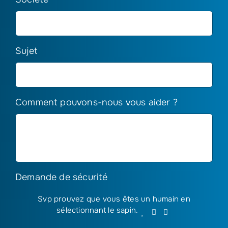
Sujet
Comment pouvons-nous vous aider ?
Demande de sécurité
Svp prouvez que vous êtes un humain en
Svp
sélectionnant
le sapin
.
1
2
3
prouvez