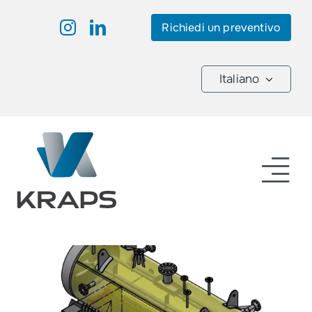
Skip
Richiedi un preventivo
to
content
Italiano
Tog
Nav
Prodotti
Industrie