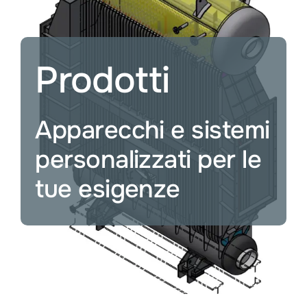
Servizi
Servizi industriali
Prodotti
Offerte di lavoro
Apparecchi e sistemi
L’azienda
personalizzati per le
tue esigenze