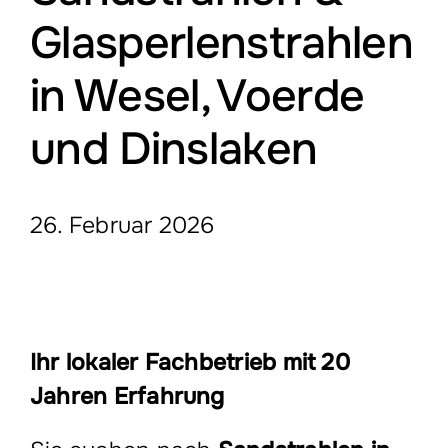
Leistungen
Glasperlenstrahlen
in Wesel, Voerde
Montagepersonal
und Dinslaken
Offene Stellen
Über Uns
26. Februar 2026
Blog
Ihr lokaler Fachbetrieb mit 20
Jahren Erfahrung