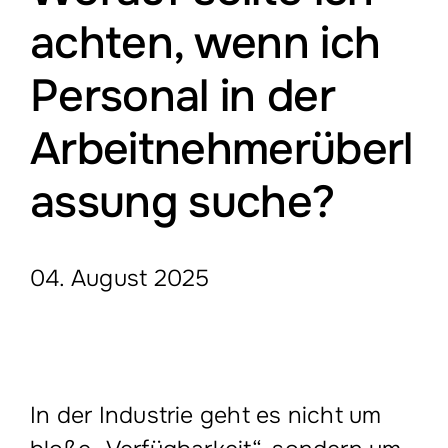
Leistungen
achten, wenn ich
Personal in der
Montagepersonal
Arbeitnehmerüberl
Offene Stellen
assung suche?
Über Uns
04. August 2025
Blog
In der Industrie geht es nicht um